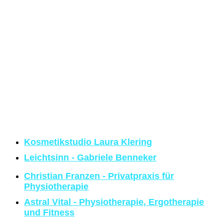
Übersicht über Personen und Unternehmen, die in den
Bereichen Gesundheit, Fitness, Therapie, Wellness und
Entspannung tätig sind.
Zusammenarbeit und Weiterempfehlungen sollten in diesen
Bereichen einen hohen Stellenwert haben, um den
Menschen eine Kombination aus Stärkung, Wohltat,
Entspannung und Heilung (je nach individueller
Geschichte) zu bieten!
Alle hier Aufgeführten genießen meine vollste
Anerkennung und erbringen ihre Leistungen auf höchstem
Niveau.
Kosmetikstudio Laura Klering
Leichtsinn - Gabriele Benneker
Christian Franzen -
Privatpraxis für
Physiotherapie
Astral Vital - Physiotherapie, Ergotherapie
und Fitness