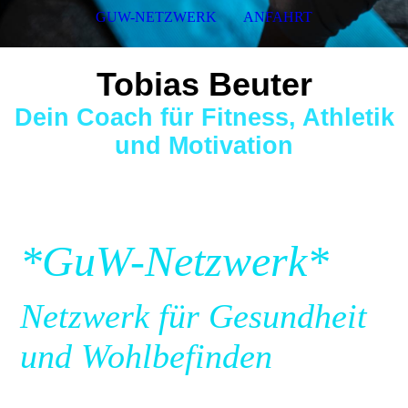
GUW-NETZWERK
ANFAHRT
Tobias Beuter
Dein Coach für Fitness, Athletik
und Motivation
*GuW-Netzwerk*
Netzwerk für Gesundheit
und Wohlbefinden
Das GuW-Netzwerk ist meine persönliche Besten-Liste und